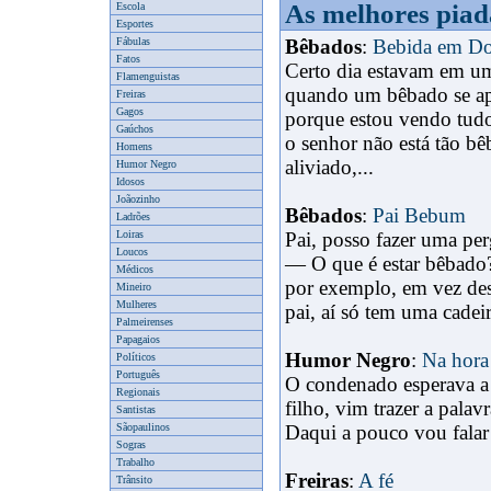
As melhores piad
Escola
Esportes
Fábulas
Bêbados
:
Bebida em D
Fatos
Certo dia estavam em um
Flamenguistas
quando um bêbado se ap
Freiras
Gagos
x
porque estou vendo tu
Gaúchos
o senhor não está tão b
Homens
aliviado,...
Humor Negro
Idosos
Joãozinho
Bêbados
:
Pai Bebum
Ladrões
Loiras
Pai, posso fazer uma pe
Loucos
— O que é estar bêbado?
Médicos
por exemplo, em vez des
Mineiro
Mulheres
pai, aí só tem uma cadeira
Palmeirenses
Papagaios
Humor Negro
:
Na hora
Políticos
Português
O condenado esperava a
Regionais
filho, vim trazer a pala
Santistas
Sãopaulinos
Daqui a pouco vou falar
Sogras
Trabalho
Freiras
:
A fé
Trânsito