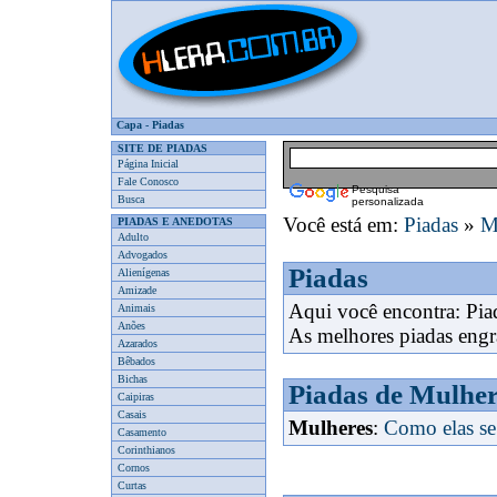
Capa
-
Piadas
SITE DE PIADAS
Página Inicial
Fale Conosco
Pesquisa
Busca
personalizada
Você está em:
Piadas
»
M
PIADAS E ANEDOTAS
Adulto
Advogados
Piadas
Alienígenas
Amizade
Aqui você encontra: Pia
Animais
Anões
As melhores piadas engr
Azarados
Bêbados
Bichas
Piadas de Mulher
Caipiras
Casais
Mulheres
:
Como elas s
Casamento
Corinthianos
Cornos
Curtas