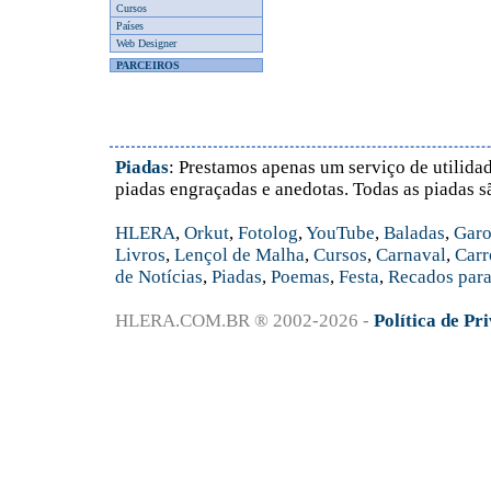
Cursos
Países
Web Designer
PARCEIROS
Piadas
: Prestamos apenas um serviço de utilidad
piadas engraçadas e anedotas. Todas as piadas s
HLERA
,
Orkut
,
Fotolog
,
YouTube
,
Baladas
,
Garo
Livros
,
Lençol de Malha
,
Cursos
,
Carnaval
,
Carr
de Notícias
,
Piadas
,
Poemas
,
Festa
,
Recados para
HLERA.COM.BR ® 2002-2026 -
Política de Pr