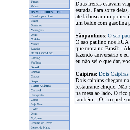
Turcos
Duas freiras estavam vi
Velhos
estrada. Para sorte dela
OS MELHORES SITES
até lá buscar um pouco d
Recados para Orkut
Frases
um balde com gasolina pa
Desenhos
Mensagens
Sãopaulinos
:
O sao pa
Orkut
Noticias
O sao paulino nos EUA 
Musica
que mora no Brasil: - Al
Recados
HLERA.COM.BR
fazendo aniversário e eu
Fotolog
eu não sei o que dar, vo
YouTube
G-mail
Baladas
Caipiras
:
Dois Caipiras 
Garotas
Dois caipiras chegam na
Gaspar
restaurante chique. Não 
Planeta Atlântida
Carnaval
na mesa ao lado. O rico 
Carnaporto
também... O rico pede um
Carros
Loja Decé
Piadas
Orkut
MySpace
Resumo de Livros
Lençol de Malha