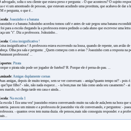
 advogado, solta o seu cliente que estava preso e pergunta: - O que aconteceu? O sujeito resp
ua e vi um amontoado de pessoas, que estavam acudindo uma prostituta, que acabava de dar a 
M e pergunta, o que é...
scola
:
Joaozinho e a banana
oaozinho e a banana Joãozinho acordou tomou café e antes de sair pegou uma banana escondido
 foi para a escola chegando la a professora estava pedindo a cada aluno que escrevese uma letra
aça um "t". Diz a professora. Joãozinho...
scola
:
Coisa insignificativa !
oisa insignificativa ! A professora estava escrevendo na lousa, quando de repente, um avião de
abeça. Olha pra sala e pergunta: _Quem começou com o aviao ? Joaozinho com a resposta na po
ummont professora! ...
sportes
:
Pirata
orque o pirata não pode ser jogador de futebol? R: Porque ele é perna-de-pau. ...
Amizade
:
Amigas duplamente cornas
uas amigas, depois de muito tempo, sem se ver conversam: - amiga?quanto tempo né? - pois é..
 que?que filho? - não, não nada esquece... - ta bom,mas me fala como anda seu casamento? - ai am
eu marido, só chega tarde em casa e ainda...
scola
:
Na escola 1
a escola 1 Era uma vez! joaozinho estava conversando muito na sala de aula,bem na hora que s
ateria. passou um minuto e a professora de joaozinho viu ele conversando, e perguntou: - joaoz
rofessora. - quantos ovos tem numa duzia. ele pensou,mais não conseguiu responder. e a profess
ais...