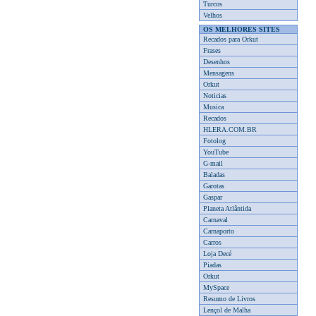
Turcos
Velhos
OS MELHORES SITES
Recados para Orkut
Frases
Desenhos
Mensagens
Orkut
Noticias
Musica
Recados
HLERA.COM.BR
Fotolog
YouTube
G-mail
Baladas
Garotas
Gaspar
Planeta Atlântida
Carnaval
Carnaporto
Carros
Loja Decé
Piadas
Orkut
MySpace
Resumo de Livros
Lençol de Malha