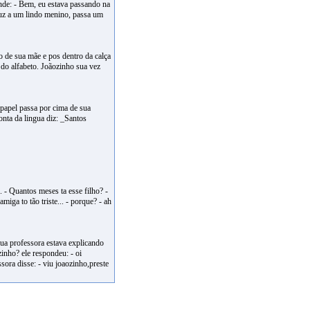
onde: - Bem, eu estava passando na
luz a um lindo menino, passa um
 de sua mãe e pos dentro da calça
 do alfabeto. Joãozinho sua vez
 papel passa por cima de sua
nta da lingua diz: _Santos
x
 - Quantos meses ta esse filho? -
iga to tão triste... - porque? - ah
ua professora estava explicando
inho? ele respondeu: - oi
ora disse: - viu joaozinho,preste