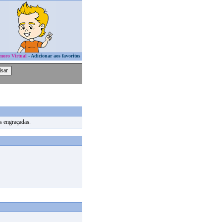
moro Virtual
-
Adicionar aos favoritos
s engraçadas.