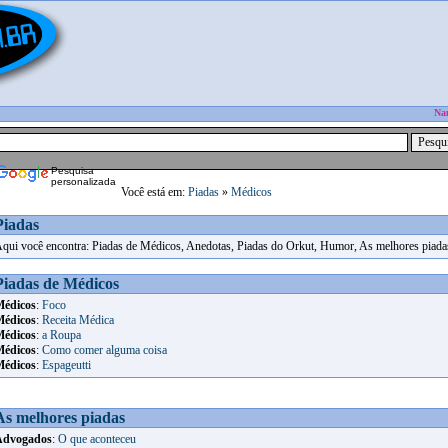
Na
Pesquisa
personalizada
Você está em:
Piadas
»
Médicos
Piadas
qui você encontra: Piadas de Médicos, Anedotas, Piadas do Orkut, Humor, As melhores piada
Piadas de Médicos
édicos
:
Foco
édicos
:
Receita Médica
édicos
:
a Roupa
édicos
:
Como comer alguma coisa
édicos
:
Espageutti
As melhores piadas
Advogados
:
O que aconteceu