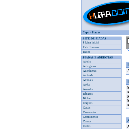
Capa
-
Piadas
SITE DE PIADAS
Página Inicial
Fale Conosco
Busca
PIADAS E ANEDOTAS
Adulto
Advogados
A
Alienígenas
Amizade
Animais
Anões
M
Azarados
M
Bêbados
M
Bichas
M
Caipiras
M
Casais
Casamento
Corinthianos
Cornos
Curtas