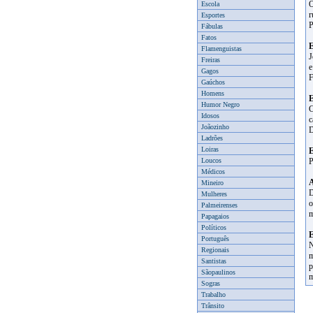
O
Escola
r
Esportes
P
Fábulas
Fatos
E
Flamenguistas
J
Freiras
e
Gagos
F
Gaúchos
Homens
E
Humor Negro
C
Idosos
c
Joãozinho
D
Ladrões
Loiras
E
Loucos
P
Médicos
Mineiro
D
Mulheres
o
Palmeirenses
m
Papagaios
Políticos
E
Português
N
Regionais
m
Santistas
p
Sãopaulinos
m
Sogras
Trabalho
Trânsito