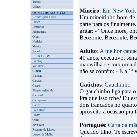
Turcos
Velhos
Mineiro
:
Em New York
OS MELHORES SITES
Um mineirinho bom de c
Recados para Orkut
Frases
parte para os finalmente
Desenhos
gritar: - “Once more, on
Mensagens
Beozonte, Beozonte, Beoz
Orkut
Noticias
Musica
Adulto
:
A melhor canta
Recados
HLERA.COM.BR
40 anos, executivo, sen
Fotolog
maravilha-se com uma de
YouTube
não se contém: - É a 1ª 
G-mail
Baladas
Garotas
Gaúchos
:
Gauchinho
Gaspar
O gauchinho liga para o 
Planeta Atlântida
Carnaval
Pra que isso tche? Eu e
Carnaporto
dois trancados no quart
Carros
Loja Decé
aproveito a ocasião pra f
Piadas
Orkut
Português
:
Carta da mã
MySpace
Resumo de Livros
Querido filho, Te escrev
Lençol de Malha