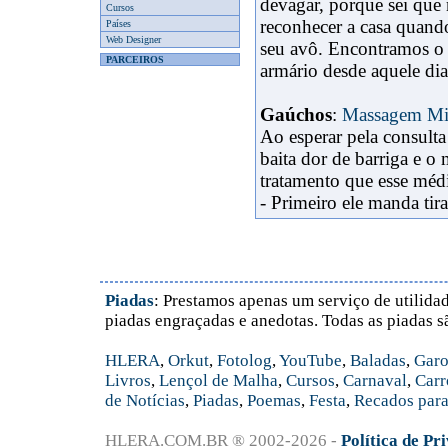
devagar, porque sei que
Cursos
reconhecer a casa quand
Países
Web Designer
seu avô. Encontramos o 
PARCEIROS
armário desde aquele dia.
Gaúchos
:
Massagem Mi
Ao esperar pela consult
baita dor de barriga e o
tratamento que esse méd
- Primeiro ele manda tira
Piadas
: Prestamos apenas um serviço de utilidad
piadas engraçadas e anedotas. Todas as piadas s
HLERA
,
Orkut
,
Fotolog
,
YouTube
,
Baladas
,
Garo
Livros
,
Lençol de Malha
,
Cursos
,
Carnaval
,
Carr
de Notícias
,
Piadas
,
Poemas
,
Festa
,
Recados para
HLERA.COM.BR ® 2002-2026 -
Política de Pr