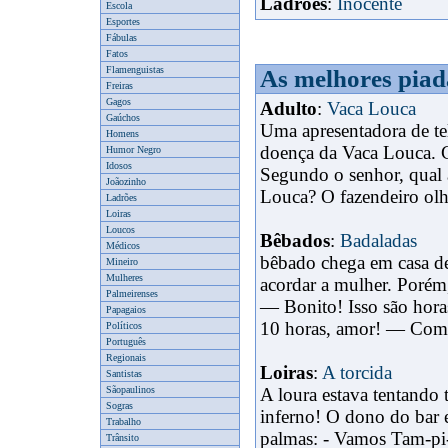
Ladrões
:
Inocente
Escola
Esportes
Fábulas
Fatos
Flamenguistas
As melhores piad
Freiras
Gagos
x
Adulto
:
Vaca Louca
Gaúchos
Uma apresentadora de tel
Homens
doença da Vaca Louca. C
Humor Negro
Idosos
Segundo o senhor, qual 
Joãozinho
Louca? O fazendeiro olh
Ladrões
Loiras
Loucos
Bêbados
:
Badaladas
Médicos
bêbado chega em casa de
Mineiro
Mulheres
acordar a mulher. Porém,
Palmeirenses
— Bonito! Isso são hor
Papagaios
10 horas, amor! — Como
Políticos
Português
Regionais
Loiras
:
A torcida
Santistas
Sãopaulinos
A loura estava tentando 
Sogras
inferno! O dono do bar e
Trabalho
palmas: - Vamos Tam-pi
Trânsito