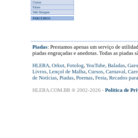
Cursos
Países
Web Designer
PARCEIROS
Piadas
: Prestamos apenas um serviço de utilidad
piadas engraçadas e anedotas. Todas as piadas s
HLERA
,
Orkut
,
Fotolog
,
YouTube
,
Baladas
,
Garo
Livros
,
Lençol de Malha
,
Cursos
,
Carnaval
,
Carr
de Notícias
,
Piadas
,
Poemas
,
Festa
,
Recados para
HLERA.COM.BR ® 2002-2026 -
Política de Pr