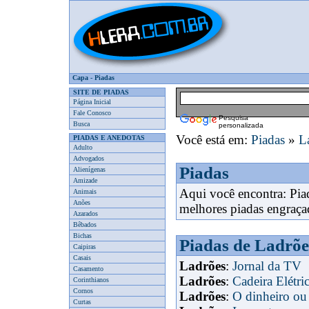
Capa
-
Piadas
SITE DE PIADAS
Página Inicial
Fale Conosco
Pesquisa
Busca
personalizada
Você está em:
Piadas
»
L
PIADAS E ANEDOTAS
Adulto
Advogados
Piadas
Alienígenas
Amizade
Aqui você encontra: Pia
Animais
Anões
melhores piadas engraça
Azarados
Bêbados
Bichas
Piadas de Ladrõe
Caipiras
Casais
Ladrões
:
Jornal da TV
Casamento
Ladrões
:
Cadeira Elétri
Corinthianos
Cornos
Ladrões
:
O dinheiro ou
Curtas