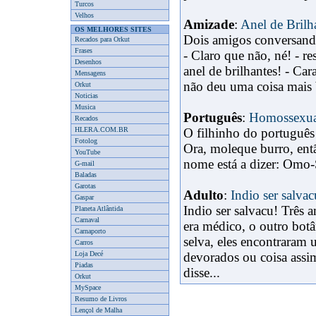
Turcos
Velhos
Amizade
:
Anel de Brilh
OS MELHORES SITES
Dois amigos conversando
Recados para Orkut
Frases
- Claro que não, né! - 
Desenhos
anel de brilhantes! - Ca
Mensagens
não deu uma coisa mais 
Orkut
Noticias
Musica
Português
:
Homossexua
Recados
HLERA.COM.BR
O filhinho do português 
Fotolog
Ora, moleque burro, então
YouTube
nome está a dizer: Omo-S
G-mail
Baladas
Garotas
Adulto
:
Indio ser salvac
Gaspar
Indio ser salvacu! Três 
Planeta Atlântida
Carnaval
era médico, o outro botâ
Carnaporto
selva, eles encontraram
Carros
Loja Decé
devorados ou coisa assim
Piadas
disse...
Orkut
MySpace
Resumo de Livros
Lençol de Malha