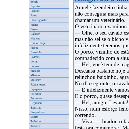
Escola
Aquele fazendeiro tinha
Esportes
Fábulas
não conseguia mais parar
Fatos
chamar um veterinário.
Flamenguistas
Freiras
O veterinário examinou-
Gagos
x
— Olhe, o seu cavalo es
Gaúchos
mas não sei se o bicho va
Homens
Humor Negro
infelizmente teremos que
Idosos
O porco, vizinho de está
Joãozinho
compadecido com a situ
Ladrões
Loiras
— Hei, você tem de reag
Loucos
Descansa bastante hoje 
Médicos
Mineiro
relinchou baixinho, agr
Mulheres
No dia seguinte, o cava
Palmeirenses
— É infelizmente vamos t
Papagaios
Políticos
E o porco, quase desesp
Português
— Hei, amigo. Levanta!
Regionais
Nisso, num esforço fenom
Santistas
Sãopaulinos
correndo.
Sogras
— Viva! — bradou o faz
Trabalho
Trânsito
festa pra comemorar! Ma