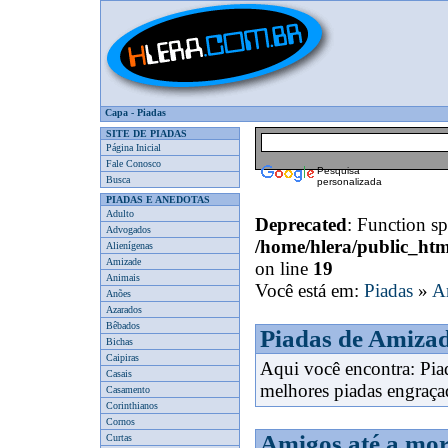
Capa
-
Piadas
SITE DE PIADAS
Página Inicial
Fale Conosco
Pesquisa
Busca
personalizada
PIADAS E ANEDOTAS
Adulto
Deprecated
: Function spl
Advogados
/home/hlera/public_ht
Alienígenas
Amizade
on line
19
Animais
Você está em:
Piadas
»
A
Anões
Azarados
Bêbados
Piadas de Amiza
Bichas
Caipiras
Aqui você encontra: Pi
Casais
melhores piadas engraça
Casamento
Corinthianos
Cornos
Amigos até a mor
Curtas