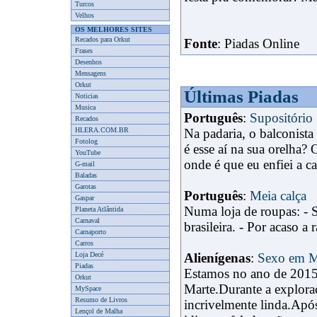
Turcos
Velhos
OS MELHORES SITES
Recados para Orkut
Fonte
: Piadas Online
Frases
Desenhos
Mensagens
Orkut
Últimas Piadas
Noticias
Musica
Português
:
Supositório
Recados
HLERA.COM.BR
Na padaria, o balconist
Fotolog
é esse aí na sua orelha?
YouTube
onde é que eu enfiei a can
G-mail
Baladas
Garotas
Português
:
Meia calça
Gaspar
Numa loja de roupas: - 
Planeta Atlântida
Carnaval
brasileira. - Por acaso a
Carnaporto
Carros
Loja Decé
Alienígenas
:
Sexo em M
Piadas
Estamos no ano de 2015.
Orkut
Marte.Durante a explora
MySpace
Resumo de Livros
incrivelmente linda.Apó
Lençol de Malha