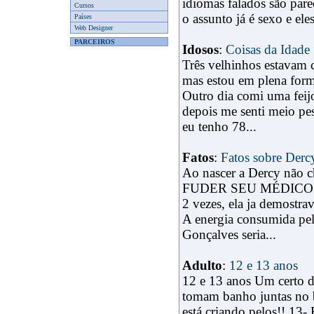
idiomas falados são par
Cursos
o assunto já é sexo e eles
Países
Web Designer
PARCEIROS
Idosos
:
Coisas da Idade
Três velhinhos estavam 
mas estou em plena for
Outro dia comi uma feij
depois me senti meio pe
eu tenho 78...
Fatos
:
Fatos sobre Derc
Ao nascer a Dercy não
FUDER SEU MÉDICO FI
2 vezes, ela ja demostra
A energia consumida pel
Gonçalves seria...
Adulto
:
12 e 13 anos
12 e 13 anos Um certo d
tomam banho juntas no b
está criando pelos!! 13-