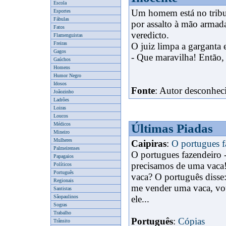
Escola
Um homem está no tribuna
Esportes
Fábulas
por assalto à mão armad
Fatos
veredicto.
Flamenguistas
Freiras
O juiz limpa a garganta e
Gagos
x
- Que maravilha! Então, 
Gaúchos
Homens
Humor Negro
Idosos
Fonte
: Autor desconhec
Joãozinho
Ladrões
Loiras
Loucos
Médicos
Últimas Piadas
Mineiro
Mulheres
Caipiras
:
O portugues f
Palmeirenses
O portugues fazendeiro 
Papagaios
precisamos de uma vaca!
Políticos
Português
vaca? O português disse
Regionais
me vender uma vaca, vou 
Santistas
Sãopaulinos
ele...
Sogras
Trabalho
Português
:
Cópias
Trânsito