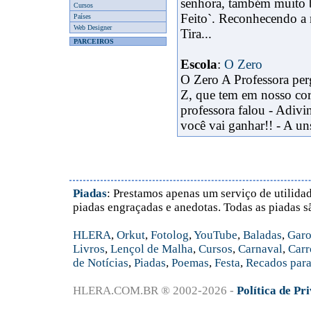
senhora, também muito 
Cursos
Feito`. Reconhecendo a m
Países
Web Designer
Tira...
PARCEIROS
Escola
:
O Zero
O Zero A Professora pe
Z, que tem em nosso co
professora falou - Adiv
você vai ganhar!! - A uns
Piadas
: Prestamos apenas um serviço de utilidad
piadas engraçadas e anedotas. Todas as piadas s
HLERA
,
Orkut
,
Fotolog
,
YouTube
,
Baladas
,
Garo
Livros
,
Lençol de Malha
,
Cursos
,
Carnaval
,
Carr
de Notícias
,
Piadas
,
Poemas
,
Festa
,
Recados para
HLERA.COM.BR ® 2002-2026 -
Política de Pr