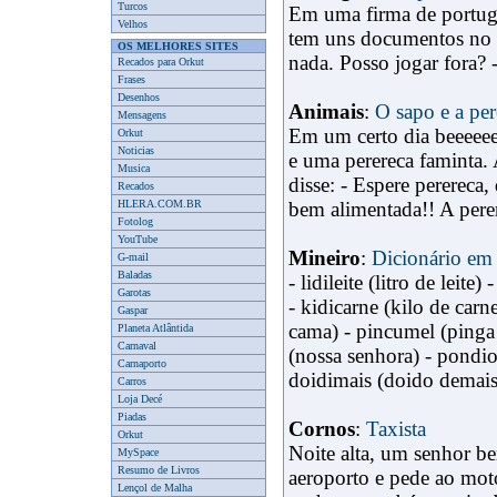
Turcos
Em uma firma de portugal
Velhos
tem uns documentos no 
OS MELHORES SITES
nada. Posso jogar fora? -
Recados para Orkut
Frases
Desenhos
Animais
:
O sapo e a per
Mensagens
Em um certo dia beeeeee
Orkut
Noticias
e uma perereca faminta.
Musica
disse: - Espere perereca
Recados
HLERA.COM.BR
bem alimentada!! A perere
Fotolog
YouTube
Mineiro
:
Dicionário em
G-mail
Baladas
- lidileite (litro de leit
Garotas
- kidicarne (kilo de carn
Gaspar
cama) - pincumel (pinga 
Planeta Atlântida
Carnaval
(nossa senhora) - pondio
Carnaporto
doidimais (doido demais) 
Carros
Loja Decé
Piadas
Cornos
:
Taxista
Orkut
Noite alta, um senhor b
MySpace
Resumo de Livros
aeroporto e pede ao moto
Lençol de Malha