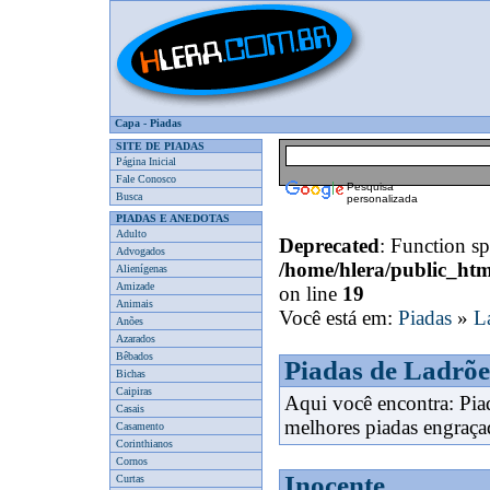
Capa
-
Piadas
SITE DE PIADAS
Página Inicial
Fale Conosco
Pesquisa
Busca
personalizada
PIADAS E ANEDOTAS
Adulto
Deprecated
: Function spl
Advogados
/home/hlera/public_ht
Alienígenas
Amizade
on line
19
Animais
Você está em:
Piadas
»
L
Anões
Azarados
Bêbados
Piadas de Ladrõe
Bichas
Caipiras
Aqui você encontra: Pi
Casais
melhores piadas engraça
Casamento
Corinthianos
Cornos
Inocente
Curtas