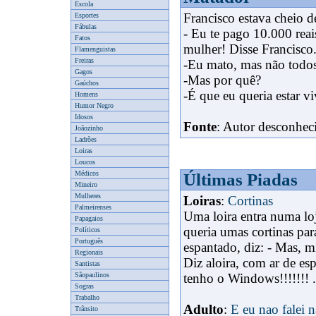
Escola
Francisco estava cheio d
Esportes
Fábulas
- Eu te pago 10.000 rea
Fatos
mulher! Disse Francisco
Flamenguistas
Freiras
-Eu mato, mas não todos
Gagos
x
-Mas por quê?
Gaúchos
-É que eu queria estar v
Homens
Humor Negro
Idosos
Fonte
: Autor desconhec
Joãozinho
Ladrões
Loiras
Loucos
Médicos
Últimas Piadas
Mineiro
Mulheres
Loiras
:
Cortinas
Palmeirenses
Uma loira entra numa loj
Papagaios
queria umas cortinas p
Políticos
Português
espantado, diz: - Mas, m
Regionais
Diz aloira, com ar de es
Santistas
Sãopaulinos
tenho o Windows!!!!!!! .
Sogras
Trabalho
Adulto
:
E eu nao falei n
Trânsito