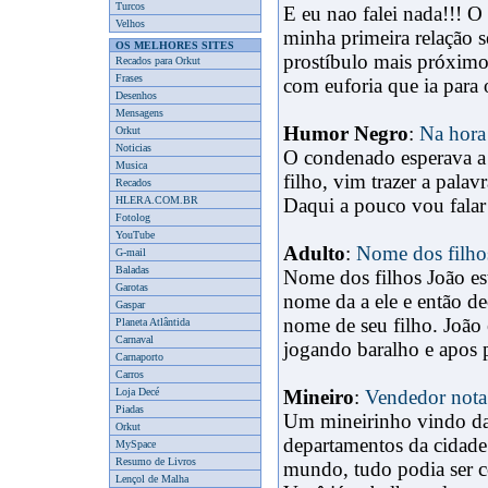
Turcos
E eu nao falei nada!!! O 
Velhos
minha primeira relação s
OS MELHORES SITES
prostíbulo mais próximo
Recados para Orkut
Frases
com euforia que ia para o
Desenhos
Mensagens
Humor Negro
:
Na hora
Orkut
Noticias
O condenado esperava a
Musica
filho, vim trazer a pala
Recados
HLERA.COM.BR
Daqui a pouco vou falar
Fotolog
YouTube
Adulto
:
Nome dos filho
G-mail
Baladas
Nome dos filhos João es
Garotas
nome da a ele e então de
Gaspar
nome de seu filho. João
Planeta Atlântida
Carnaval
jogando baralho e apos 
Carnaporto
Carros
Loja Decé
Mineiro
:
Vendedor nota
Piadas
Um mineirinho vindo da
Orkut
departamentos da cidade
MySpace
Resumo de Livros
mundo, tudo podia ser c
Lençol de Malha