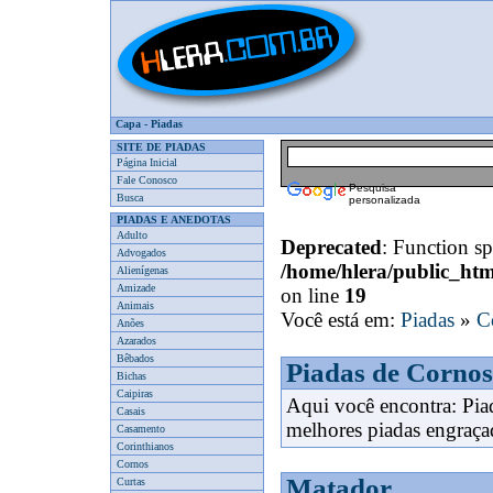
Capa
-
Piadas
SITE DE PIADAS
Página Inicial
Fale Conosco
Pesquisa
Busca
personalizada
PIADAS E ANEDOTAS
Adulto
Deprecated
: Function spl
Advogados
/home/hlera/public_ht
Alienígenas
Amizade
on line
19
Animais
Você está em:
Piadas
»
C
Anões
Azarados
Bêbados
Piadas de Cornos
Bichas
Caipiras
Aqui você encontra: Pi
Casais
melhores piadas engraça
Casamento
Corinthianos
Cornos
Matador
Curtas