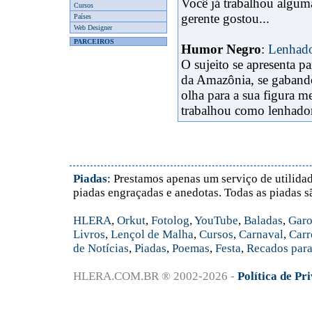
Você já trabalhou alguma
Cursos
gerente gostou...
Países
Web Designer
PARCEIROS
Humor Negro
:
Lenhad
O sujeito se apresenta 
da Amazônia, se gabando
olha para a sua figura m
trabalhou como lenhador
Piadas
: Prestamos apenas um serviço de utilidad
piadas engraçadas e anedotas. Todas as piadas s
HLERA
,
Orkut
,
Fotolog
,
YouTube
,
Baladas
,
Garo
Livros
,
Lençol de Malha
,
Cursos
,
Carnaval
,
Carr
de Notícias
,
Piadas
,
Poemas
,
Festa
,
Recados para
HLERA.COM.BR ® 2002-2026 -
Política de Pr