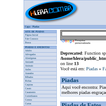
Capa
-
Piadas
SITE DE PIADAS
Página Inicial
Fale Conosco
Pesquisa
Busca
personalizada
PIADAS E ANEDOTAS
Adulto
Deprecated
: Function spl
Advogados
/home/hlera/public_ht
Alienígenas
Amizade
on line
13
Animais
Você está em:
Piadas
»
F
Anões
Azarados
Bêbados
Piadas
Bichas
Caipiras
Aqui você encontra: Pia
Casais
melhores piadas engraça
Casamento
Corinthianos
Cornos
Piadas de Fatos
Curtas