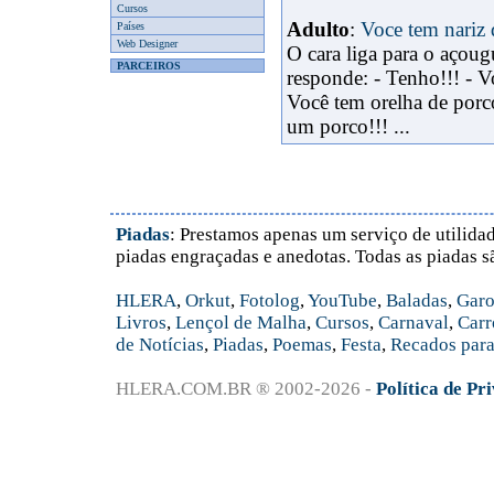
Cursos
Adulto
:
Voce tem nariz 
Países
Web Designer
O cara liga para o açoug
PARCEIROS
responde: - Tenho!!! - V
Você tem orelha de porco
um porco!!! ...
Piadas
: Prestamos apenas um serviço de utilidad
piadas engraçadas e anedotas. Todas as piadas s
HLERA
,
Orkut
,
Fotolog
,
YouTube
,
Baladas
,
Garo
Livros
,
Lençol de Malha
,
Cursos
,
Carnaval
,
Carr
de Notícias
,
Piadas
,
Poemas
,
Festa
,
Recados para
HLERA.COM.BR ® 2002-2026 -
Política de Pr