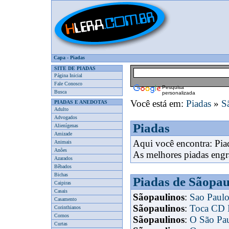
Capa
-
Piadas
SITE DE PIADAS
Página Inicial
Fale Conosco
Pesquisa
Busca
personalizada
Você está em:
Piadas
»
S
PIADAS E ANEDOTAS
Adulto
Advogados
Piadas
Alienígenas
Amizade
Aqui você encontra: Pia
Animais
Anões
As melhores piadas engr
Azarados
Bêbados
Bichas
Piadas de Sãopau
Caipiras
Casais
Sãopaulinos
:
Sao Paulo
Casamento
Sãopaulinos
:
Toca CD I
Corinthianos
Cornos
Sãopaulinos
:
O São Pau
Curtas