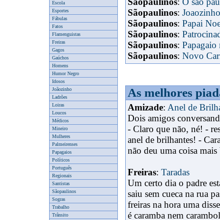
Sãopaulinos
:
O sao pa
Escola
Sãopaulinos
:
Joaozinho
Esportes
Fábulas
Sãopaulinos
:
Papai Noe
Fatos
Sãopaulinos
:
Patrocina
Flamenguistas
Freiras
Sãopaulinos
:
Papagaio
Gagos
x
Sãopaulinos
:
Novo Carr
Gaúchos
Homens
Humor Negro
Idosos
As melhores piad
Joãozinho
Ladrões
Loiras
Amizade
:
Anel de Brilh
Loucos
Dois amigos conversando
Médicos
- Claro que não, né! - 
Mineiro
Mulheres
anel de brilhantes! - Ca
Palmeirenses
não deu uma coisa mais 
Papagaios
Políticos
Português
Freiras
:
Taradas
Regionais
Um certo dia o padre esta
Santistas
Sãopaulinos
saiu sem cueca na rua pa
Sogras
freiras na hora uma diss
Trabalho
é caramba nem carambol
Trânsito