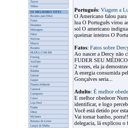
Turcos
Velhos
Português
:
Viagem a L
OS MELHORES SITES
O Americano falou para 
Recados para Orkut
Frases
lua O Português virou ao
Desenhos
sol O americano indign
Mensagens
queimar inteiros O Portu
Orkut
Noticias
Musica
Fatos
:
Fatos sobre Derc
Recados
HLERA.COM.BR
Ao nascer a Dercy não
Fotolog
FUDER SEU MÉDICO FI
YouTube
2 vezes, ela ja demostra
G-mail
Baladas
A energia consumida pel
Garotas
Gonçalves seria...
Gaspar
Planeta Atlântida
Carnaval
Adulto
:
É melhor obede
Carnaporto
E melhor obedecer Numa 
Carros
Loja Decé
identificar, e logo perc
Piadas
Você está detido por est
Orkut
Vai tomar banho, porra!
MySpace
Resumo de Livros
delegacia, lá explicou o f
Lençol de Malha