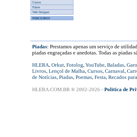
Cursos
Países
Web Designer
PARCEIROS
Piadas
: Prestamos apenas um serviço de utilidad
piadas engraçadas e anedotas. Todas as piadas s
HLERA
,
Orkut
,
Fotolog
,
YouTube
,
Baladas
,
Garo
Livros
,
Lençol de Malha
,
Cursos
,
Carnaval
,
Carr
de Notícias
,
Piadas
,
Poemas
,
Festa
,
Recados para
HLERA.COM.BR ® 2002-2026 -
Política de Pr