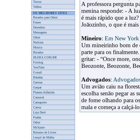
Turcos
A professora pergunta pa
Velhos
menina responde: - A lu
OS MELHORES SITES
é mais rápido que a luz
Recados para Orkut
Frases
Joãozinho, o que é mais 
Desenhos
Mensagens
Mineiro
:
Em New York
Orkut
Noticias
Um mineirinho bom de c
Musica
parte para os finalmente
Recados
HLERA.COM.BR
gritar: - “Once more, on
Fotolog
Beozonte, Beozonte, Beoz
YouTube
G-mail
Baladas
Advogados
:
Advogados
Garotas
Um avião caiu na flores
Gaspar
escolha senão pegar as 
Planeta Atlântida
Carnaval
de fome olhando para os
Carnaporto
mala e começa a calçá-lo
Carros
Loja Decé
Piadas
Orkut
MySpace
Resumo de Livros
Lençol de Malha