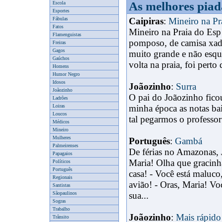
As melhores piad
Escola
Esportes
Fábulas
Caipiras
:
Mineiro na Pr
Fatos
Mineiro na Praia do Es
Flamenguistas
pomposo, de camisa xadre
Freiras
Gagos
x
muito grande e não esque
Gaúchos
volta na praia, foi perto
Homens
Humor Negro
Idosos
Joãozinho
:
Surra
Joãozinho
O pai do Joãozinho fico
Ladrões
Loiras
minha época as notas ba
Loucos
tal pegarmos o professor
Médicos
Mineiro
Mulheres
Português
:
Gambá
Palmeirenses
De férias no Amazonas,
Papagaios
Maria! Olha que gracinh
Políticos
Português
casa! - Você está malu
Regionais
avião! - Oras, Maria! Vo
Santistas
Sãopaulinos
sua...
Sogras
Trabalho
Joãozinho
:
Mais rápido
Trânsito