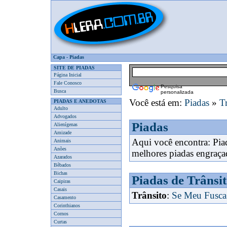
Capa
-
Piadas
SITE DE PIADAS
Página Inicial
Fale Conosco
Pesquisa
Busca
personalizada
Você está em:
Piadas
»
T
PIADAS E ANEDOTAS
Adulto
Advogados
Piadas
Alienígenas
Amizade
Aqui você encontra: Pia
Animais
Anões
melhores piadas engraça
Azarados
Bêbados
Bichas
Piadas de Trânsi
Caipiras
Casais
Trânsito
:
Se Meu Fusca 
Casamento
Corinthianos
Cornos
Curtas