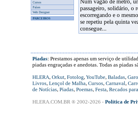
Num vagão de metrô, um
Cursos
passageiro, solidário, o
Países
Web Designer
escorregando e o mesmo 
PARCEIROS
se repetiu pela quinta v
consegue...
Piadas
: Prestamos apenas um serviço de utilidad
piadas engraçadas e anedotas. Todas as piadas s
HLERA
,
Orkut
,
Fotolog
,
YouTube
,
Baladas
,
Garo
Livros
,
Lençol de Malha
,
Cursos
,
Carnaval
,
Carr
de Notícias
,
Piadas
,
Poemas
,
Festa
,
Recados para
HLERA.COM.BR ® 2002-2026 -
Política de Pr