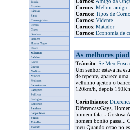
Cornos
:
Amigo da Onç
Escola
Cornos
:
Melhor amigo
Esportes
Fábulas
Cornos
:
Tipos de Corn
Fatos
Cornos
:
Vidente
Flamenguistas
Freiras
Cornos
:
Matador
Gagos
x
Cornos
:
Economia de c
Gaúchos
Homens
Humor Negro
Idosos
As melhores piad
Joãozinho
Ladrões
Loiras
Trânsito
:
Se Meu Fusca 
Loucos
Um senhor estava na est
Médicos
de repente, aparece uma 
Mineiro
Mulheres
velhinho ajeitou o banc
Palmeirenses
120km/h, depois 150Km/h
Papagaios
Políticos
Português
Corinthianos
:
Diferenc
Regionais
Diferencas:Gays, Homen
Santistas
Sãopaulinos
homem fala: - Gostosa 
Sogras
homem bonito passa... O
Trabalho
meu Quando estão no est
Trânsito