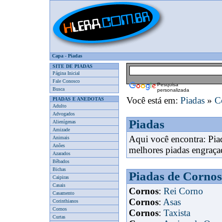
Capa
-
Piadas
SITE DE PIADAS
Página Inicial
Fale Conosco
Pesquisa
Busca
personalizada
Você está em:
Piadas
»
C
PIADAS E ANEDOTAS
Adulto
Advogados
Piadas
Alienígenas
Amizade
Aqui você encontra: Pia
Animais
Anões
melhores piadas engraça
Azarados
Bêbados
Bichas
Piadas de Cornos
Caipiras
Casais
Cornos
:
Rei Corno
Casamento
Cornos
:
Asas
Corinthianos
Cornos
Cornos
:
Taxista
Curtas