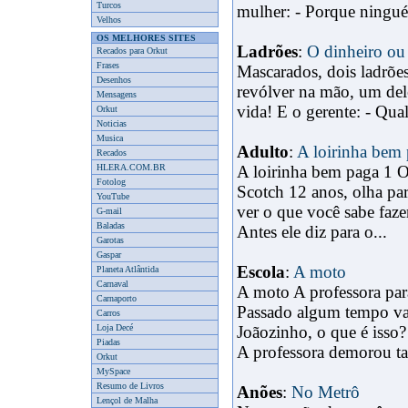
Turcos
mulher: - Porque ningué
Velhos
OS MELHORES SITES
Ladrões
:
O dinheiro ou
Recados para Orkut
Frases
Mascarados, dois ladrões
Desenhos
revólver na mão, um dele
Mensagens
vida! E o gerente: - Qual 
Orkut
Noticias
Musica
Adulto
:
A loirinha bem
Recados
HLERA.COM.BR
A loirinha bem paga 1 O
Fotolog
Scotch 12 anos, olha par
YouTube
ver o que você sabe faze
G-mail
Baladas
Antes ele diz para o...
Garotas
Gaspar
Escola
:
A moto
Planeta Atlântida
Carnaval
A moto A professora par
Carnaporto
Passado algum tempo vai
Carros
Loja Decé
Joãozinho, o que é isso
Piadas
A professora demorou tan
Orkut
MySpace
Resumo de Livros
Anões
:
No Metrô
Lençol de Malha