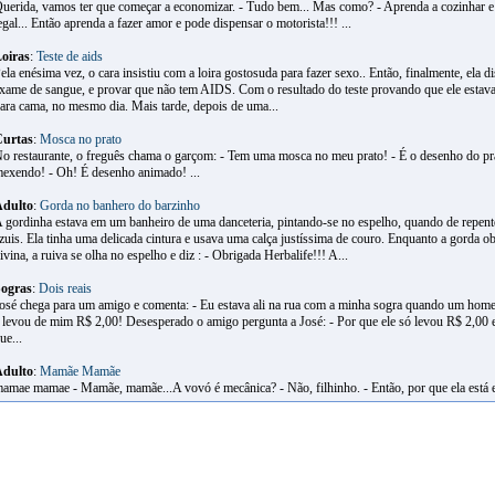
uerida, vamos ter que começar a economizar. - Tudo bem... Mas como? - Aprenda a cozinhar 
egal... Então aprenda a fazer amor e pode dispensar o motorista!!! ...
oiras
:
Teste de aids
ela enésima vez, o cara insistiu com a loira gostosuda para fazer sexo.. Então, finalmente, ela di
xame de sangue, e provar que não tem AIDS. Com o resultado do teste provando que ele estava
ara cama, no mesmo dia. Mais tarde, depois de uma...
urtas
:
Mosca no prato
o restaurante, o freguês chama o garçom: - Tem uma mosca no meu prato! - É o desenho do pra
exendo! - Oh! É desenho animado! ...
dulto
:
Gorda no banhero do barzinho
 gordinha estava em um banheiro de uma danceteria, pintando-se no espelho, quando de repent
zuis. Ela tinha uma delicada cintura e usava uma calça justíssima de couro. Enquanto a gorda ob
ivina, a ruiva se olha no espelho e diz : - Obrigada Herbalife!!! A...
ogras
:
Dois reais
osé chega para um amigo e comenta: - Eu estava ali na rua com a minha sogra quando um hom
 levou de mim R$ 2,00! Desesperado o amigo pergunta a José: - Por que ele só levou R$ 2,00 e
ue...
dulto
:
Mamãe Mamãe
amae mamae - Mamãe, mamãe...A vovó é mecânica? - Não, filhinho. - Então, por que ela está 