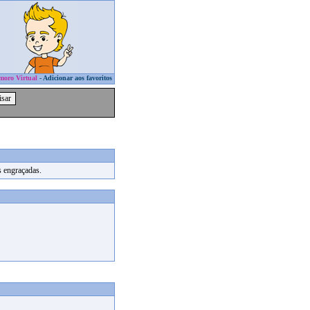
moro Virtual
-
Adicionar aos favoritos
s engraçadas.