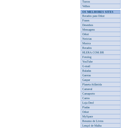
Turcos
Velhos
OS MELHORES SITES
Recados para Orkut
Frases
Desenhos
Mensagens
Orkut
Noticias
Musica
Recados
HLERA.COM.BR
Fotolog
YouTube
G-mail
Baladas
Garotas
Gaspar
Planeta Atlântida
Carnaval
Carnaporto
Carros
Loja Decé
Piadas
Orkut
MySpace
Resumo de Livros
Lençol de Malha