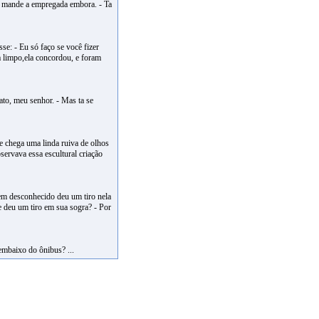
e mande a empregada embora. - Ta
sse: - Eu só faço se você fizer
 limpo,ela concordou, e foram
to, meu senhor. - Mas ta se
e chega uma linda ruiva de olhos
servava essa escultural criação
x
em desconhecido deu um tiro nela
 deu um tiro em sua sogra? - Por
embaixo do ônibus? ...