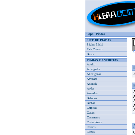
Capa
-
Piadas
SITE DE PIADAS
Página Inicial
Fale Conosco
Busca
PIADAS E ANEDOTAS
Adulto
Advogados
A
Alienígenas
Amizade
Animais
Anões
Azarados
Bêbados
Bichas
Caipiras
Casais
Casamento
Corinthianos
Cornos
Curtas