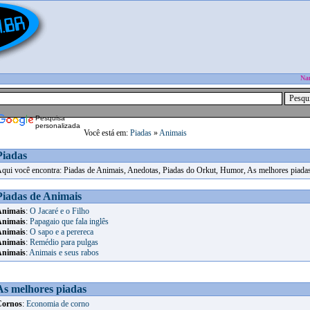
Na
Pesquisa
personalizada
Você está em:
Piadas
»
Animais
Piadas
qui você encontra: Piadas de Animais, Anedotas, Piadas do Orkut, Humor, As melhores piada
Piadas de Animais
Animais
:
O Jacaré e o Filho
Animais
:
Papagaio que fala inglês
Animais
:
O sapo e a perereca
Animais
:
Remédio para pulgas
Animais
:
Animais e seus rabos
As melhores piadas
Cornos
:
Economia de corno