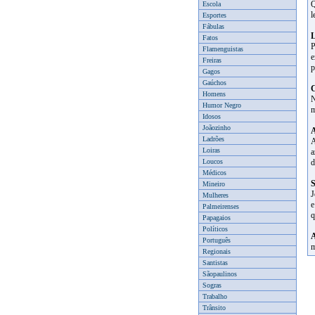
Q
Escola
l
Esportes
Fábulas
L
Fatos
P
Flamenguistas
e
Freiras
p
Gagos
Gaúchos
C
Homens
N
Humor Negro
m
Idosos
Joãozinho
A
Ladrões
A
Loiras
a
Loucos
d
Médicos
S
Mineiro
J
Mulheres
e
Palmeirenses
q
Papagaios
Políticos
A
Português
m
Regionais
Santistas
Sãopaulinos
Sogras
Trabalho
Trânsito