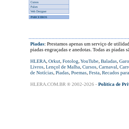
Cursos
Países
Web Designer
PARCEIROS
Piadas
: Prestamos apenas um serviço de utilidad
piadas engraçadas e anedotas. Todas as piadas s
HLERA
,
Orkut
,
Fotolog
,
YouTube
,
Baladas
,
Garo
Livros
,
Lençol de Malha
,
Cursos
,
Carnaval
,
Carr
de Notícias
,
Piadas
,
Poemas
,
Festa
,
Recados para
HLERA.COM.BR ® 2002-2026 -
Política de Pr