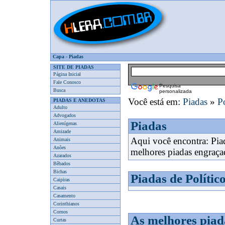
Capa
-
Piadas
SITE DE PIADAS
Página Inicial
Fale Conosco
Pesquisa
Busca
personalizada
Você está em:
Piadas
»
Po
PIADAS E ANEDOTAS
Adulto
Advogados
Piadas
Alienígenas
Amizade
Aqui você encontra: Pia
Animais
Anões
melhores piadas engraça
Azarados
Bêbados
Bichas
Piadas de Polític
Caipiras
Casais
Casamento
Corinthianos
Cornos
As melhores piad
Curtas