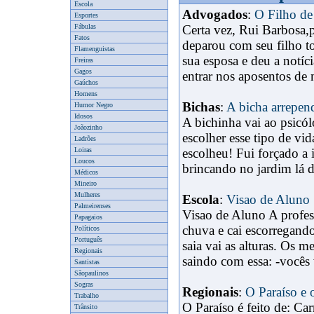
Escola
Advogados
:
O Filho de
Esportes
Fábulas
Certa vez, Rui Barbosa,p
Fatos
deparou com seu filho t
Flamenguistas
sua esposa e deu a notíc
Freiras
Gagos
x
entrar nos aposentos de
Gaúchos
Homens
Bichas
:
A bicha arrepen
Humor Negro
Idosos
A bichinha vai ao psicó
Joãozinho
escolher esse tipo de vi
Ladrões
Loiras
escolheu! Fui forçado a 
Loucos
brincando no jardim lá d
Médicos
Mineiro
Mulheres
Escola
:
Visao de Aluno
Palmeirenses
Visao de Aluno A profes
Papagaios
chuva e cai escorregand
Políticos
Português
saia vai as alturas. Os 
Regionais
saindo com essa: -vocês
Santistas
Sãopaulinos
Sogras
Regionais
:
O Paraíso e 
Trabalho
O Paraíso é feito de: Ca
Trânsito