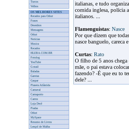
Turcos
italianas, e tudo organiz
Velhos
comida inglesa, polícia 
OS MELHORES SITES
italianos. ...
Recados para Orkut
Frases
Desenhos
Flamenguistas
:
Nasce
Mensagens
Por que dizem que toda
Orkut
Noticias
nasce banguelo, careca e 
Musica
Recados
HLERA.COM.BR
Curtas
:
Rato
Fotolog
O filho de 5 anos chega 
YouTube
mãe, o pai estava colocan
G-mail
Baladas
fazendo? -É que eu to te
Garotas
dele? ...
Gaspar
Planeta Atlântida
Carnaval
Carnaporto
Carros
Loja Decé
Piadas
Orkut
MySpace
Resumo de Livros
Lençol de Malha