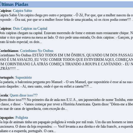
Últimas Piadas
aipiras
:
Caipira Sabio
aipira Sabio Um caipira chega pro outro e pergunta: - Ô Zé, Por que, que a mulher nasceu da 
esponde: - Ôra uai, por que se a mulher fosse feita de uma picanha, só os ricos podia comer!!! .
aipiras
:
Dois Caipiras na Capital
ois caipiras chegam na capital. Estavam morrendo de fome e entram num restaurante chique. 
mitar o rico que estava na mesa ao lado. O rico pede uma entrada; Os dois caipiras: - Garçom, 
rato lá todo especial; os dois...
orinthianos
:
Corinthiano No Onibus
Corinthiano No Onibus ESTÃO TODOS EM UM ÔNIBUS, QUANDO UM DOS PASSAGEI
ISSO É UM ASSALTO, EU VOU COMER TODOS QUE ESTIVEREM AQUI, COMEÇAN
UM CORINTHIANO LÁ ATRÁS COMEÇA TIRANDO A ROUPA E CANTANDO: - EU N
TRÁS!!!!! ...
ortuguês
:
Supositório
a padaria, o balconista pergunta pro Manuel: - O seu Manuel, que supositório é esse aí na su
usto daqueles: - Ai, meu santo, onde é que eu enfiei a caneta?!?! ...
scola
:
Quem disse isso???
uem disse isso??? No primeiro dia de aula nos E.U.A., um japonesinho de nome Toshiba, entr
 classe, e disse: - Vamos começar por rever a História Americana. Quem disse "Dêem-me a lib
m mar de caras de ignorância, com exceção do...
apagaios
:
Poliglota
a loja de animais tinha um papagaio poliglota à venda por mil reais. Um dia um homem se int
uncionava. O dono da loja respondeu: — Você levanta a asa direita e ele fala francês, a esquerda 
taliano e a esquerda, português. O cara...