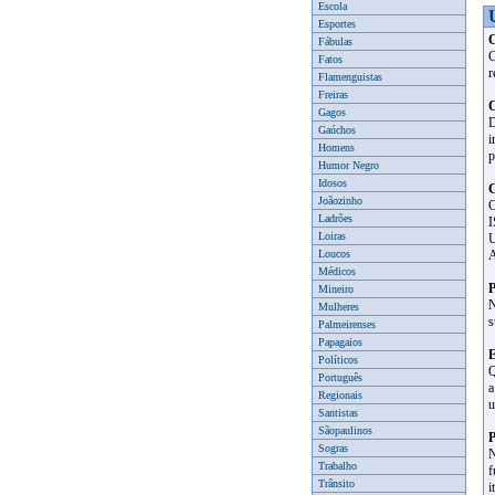
Escola
Esportes
C
Fábulas
C
Fatos
r
Flamenguistas
Freiras
C
Gagos
D
Gaúchos
i
Homens
p
Humor Negro
Idosos
C
Joãozinho
Ladrões
Loiras
Loucos
A
Médicos
P
Mineiro
N
Mulheres
s
Palmeirenses
Papagaios
E
Políticos
Q
Português
a
Regionais
u
Santistas
Sãopaulinos
P
Sogras
N
Trabalho
f
Trânsito
i