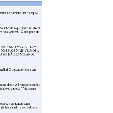
costela do homem? Dai o Caipira
..
Não sabendo o que pedir, resolvem
pra nóis também... O rico pede um
ROS SE LEVANTA E DIZ: -
DO PELOS MAIS VELHOS...
ASCI HÁ DEZ MIL ANOS
x
a orelha? O português levou um
ou na classe. A Professora saudou
erdade ou a morte"? Viu apenas
eressou, e perguntou como
ele fala alemão, a perna direita,