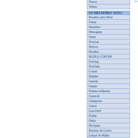
Turcos
Velhos
OS MELHORES SITES
Recados para Orkut
Frases
Desenhos
Mensagens
Orkut
Noticias
Musica
Recados
HLERA.COM.BR
Fotolog
YouTube
G-mail
Baladas
Garotas
Gaspar
Planeta Atlântida
Carnaval
Carnaporto
Carros
Loja Decé
Piadas
Orkut
MySpace
Resumo de Livros
Lençol de Malha