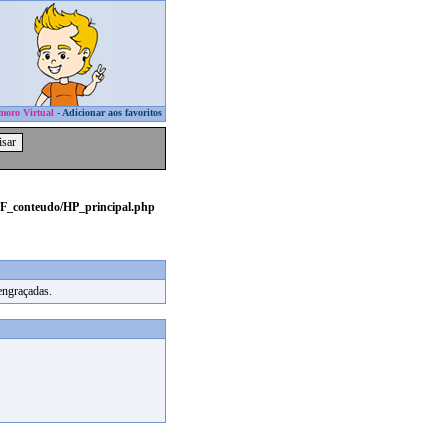
moro Virtual
-
Adicionar aos favoritos
DF_conteudo/HP_principal.php
engraçadas.