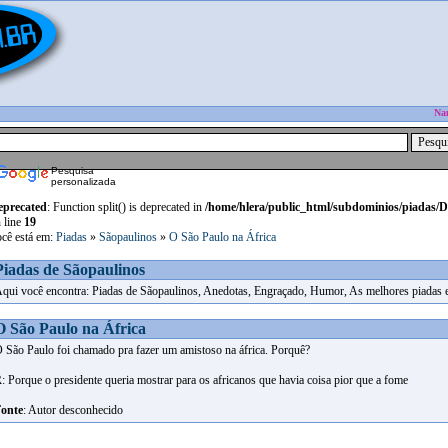
Na
Pesquisa
personalizada
eprecated
: Function split() is deprecated in
/home/hlera/public_html/subdominios/piadas/
 line
19
cê está em:
Piadas
»
Sãopaulinos
»
O São Paulo na África
Piadas de Sãopaulinos
qui você encontra: Piadas de Sãopaulinos, Anedotas, Engraçado, Humor, As melhores piadas 
O São Paulo na África
 São Paulo foi chamado pra fazer um amistoso na áfrica. Porquê?
: Porque o presidente queria mostrar para os africanos que havia coisa pior que a fome
onte
: Autor desconhecido