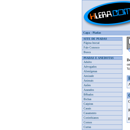
Capa
-
Piadas
SITE DE PIADAS
Página Inicial
Fale Conosco
Busca
PIADAS E ANEDOTAS
D
Adulto
on
Advogados
Vo
Alienígenas
Amizade
Animais
A
Anões
Azarados
Bêbados
Bichas
O
Caipiras
Casais
R
Casamento
Corinthianos
F
Cornos
Curtas