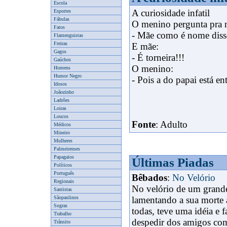
Escola
A curiosidade infatil
Esportes
Fábulas
O menino pergunta pra 
Fatos
- Mãe como é nome diss
Flamenguistas
Freiras
E mãe:
Gagos
x
- É torneira!!!
Gaúchos
O menino:
Homens
Humor Negro
- Pois a do papai está 
Idosos
Joãozinho
Ladrões
Loiras
Loucos
Fonte
: Adulto
Médicos
Mineiro
Mulheres
Palmeirenses
Papagaios
Últimas Piadas
Políticos
Português
Bêbados
:
No Velório
Regionais
No velório de um grande
Santistas
Sãopaulinos
lamentando a sua morte
Sogras
todas, teve uma idéia e 
Trabalho
despedir dos amigos com
Trânsito