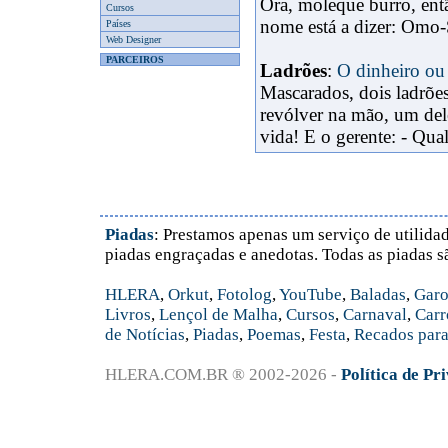
Ora, moleque burro, então
Cursos
nome está a dizer: Omo-S
Países
Web Designer
PARCEIROS
Ladrões
:
O dinheiro ou
Mascarados, dois ladrões
revólver na mão, um dele
vida! E o gerente: - Qual 
Piadas
: Prestamos apenas um serviço de utilidad
piadas engraçadas e anedotas. Todas as piadas s
HLERA
,
Orkut
,
Fotolog
,
YouTube
,
Baladas
,
Garo
Livros
,
Lençol de Malha
,
Cursos
,
Carnaval
,
Carr
de Notícias
,
Piadas
,
Poemas
,
Festa
,
Recados para
HLERA.COM.BR ® 2002-2026 -
Política de Pr