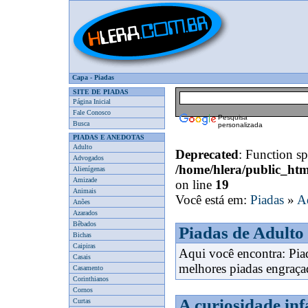
Capa
-
Piadas
SITE DE PIADAS
Página Inicial
Fale Conosco
Pesquisa
Busca
personalizada
PIADAS E ANEDOTAS
Adulto
Deprecated
: Function spl
Advogados
/home/hlera/public_ht
Alienígenas
Amizade
on line
19
Animais
Você está em:
Piadas
»
A
Anões
Azarados
Bêbados
Piadas de Adulto
Bichas
Caipiras
Aqui você encontra: Pi
Casais
melhores piadas engraça
Casamento
Corinthianos
Cornos
A curiosidade infa
Curtas