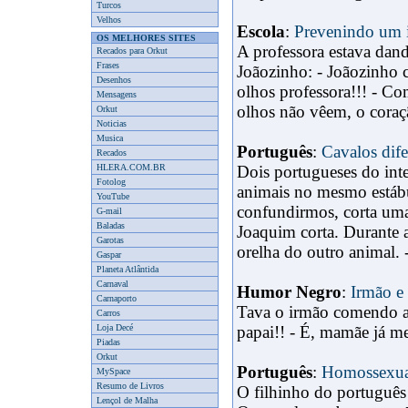
Turcos
Velhos
Escola
:
Prevenindo um i
OS MELHORES SITES
A professora estava dand
Recados para Orkut
Frases
Joãozinho: - Joãozinho
Desenhos
olhos professora!!! - Co
Mensagens
olhos não vêem, o coraçã
Orkut
Noticias
Musica
Português
:
Cavalos dife
Recados
HLERA.COM.BR
Dois portugueses do in
Fotolog
animais no mesmo estábu
YouTube
confundirmos, corta uma 
G-mail
Baladas
Joaquim corta. Durante a
Garotas
orelha do outro animal. -
Gaspar
Planeta Atlântida
Carnaval
Humor Negro
:
Irmão e 
Carnaporto
Tava o irmão comendo a i
Carros
Loja Decé
papai!! - É, mamãe já me 
Piadas
Orkut
Português
:
Homossexua
MySpace
Resumo de Livros
O filhinho do português 
Lençol de Malha