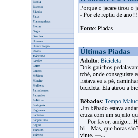
Escola
Porque o jacare tirou o 
Esportes
Fábulas
- Por ele reptiu de ano!!!
Fatos
Flamenguistas
Freiras
Fonte
: Piadas
Gagos
Gaúchos
Homens
Humor Negro
Últimas Piadas
Idosos
Joãozinho
Adulto
:
Bicicleta
Ladrões
Loiras
Dois gaúchos pedalavam 
Loucos
tchê, onde conseguiste e
Médicos
Estava eu a pé, caminha
Mineiro
Mulheres
bicicleta. Ela atirou a bici
Palmeirenses
Papagaios
Bêbados
:
Tempo Maluc
Políticos
Português
Um bêbado estava andan
Regionais
cruza com um sujeito qu
Santistas
Sãopaulinos
— Por favor, amigo... Hi
Sogras
hi... Mas, que horas sã
Trabalho
vinte. —...
Trânsito