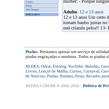
mulher: - Porque ningué
Cursos
Países
Web Designer
Adulto
:
12 e 13 anos
PARCEIROS
12 e 13 anos Um certo d
tomam banho juntas no b
está criando pelos!! 13-
Piadas
: Prestamos apenas um serviço de utilidad
piadas engraçadas e anedotas. Todas as piadas s
HLERA
,
Orkut
,
Fotolog
,
YouTube
,
Baladas
,
Garo
Livros
,
Lençol de Malha
,
Cursos
,
Carnaval
,
Carr
de Notícias
,
Piadas
,
Poemas
,
Festa
,
Recados para
HLERA.COM.BR ® 2002-2026 -
Política de Pr