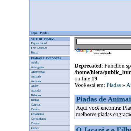
Capa
-
Piadas
SITE DE PIADAS
Página Inicial
Fale Conosco
Pesquisa
Busca
personalizada
PIADAS E ANEDOTAS
Adulto
Deprecated
: Function spl
Advogados
/home/hlera/public_ht
Alienígenas
Amizade
on line
19
Animais
Você está em:
Piadas
»
A
Anões
Azarados
Bêbados
Piadas de Animai
Bichas
Caipiras
Aqui você encontra: Pi
Casais
melhores piadas engraça
Casamento
Corinthianos
Cornos
O Jacaré e o Filh
Curtas