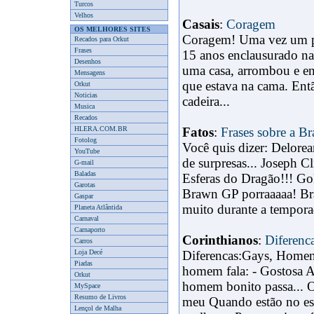
Turcos
Velhos
Casais
:
Coragem
OS MELHORES SITES
Coragem! Uma vez um pri
Recados para Orkut
Frases
15 anos enclausurado na
Desenhos
uma casa, arrombou e en
Mensagens
que estava na cama. Ent
Orkut
Noticias
cadeira...
Musica
Recados
HLERA.COM.BR
Fatos
:
Frases sobre a 
Fotolog
Você quis dizer: Delor
YouTube
de surpresas... Joseph 
G-mail
Baladas
Esferas do Dragão!!! G
Garotas
Brawn GP porraaaaa! Br
Gaspar
muito durante a temporad
Planeta Atlântida
Carnaval
Carnaporto
Corinthianos
:
Diferenc
Carros
Loja Decé
Diferencas:Gays, Homen
Piadas
homem fala: - Gostosa 
Orkut
homem bonito passa... O
MySpace
Resumo de Livros
meu Quando estão no est
Lençol de Malha